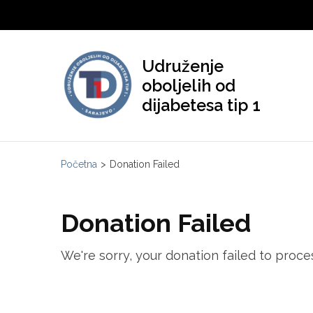
Skip
to
content
Udruženje
(Press
oboljelih od
Enter)
dijabetesa tip 1
Početna
>
Donation Failed
Donation Failed
We're sorry, your donation failed to proces