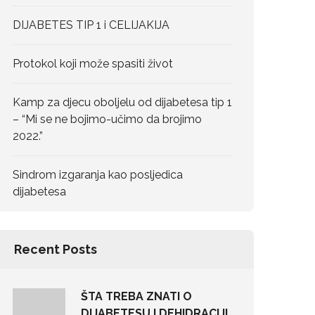
DIJABETES TIP 1 i CELIJAKIJA
Protokol koji može spasiti život
Kamp za djecu oboljelu od dijabetesa tip 1
– “Mi se ne bojimo-učimo da brojimo
2022.”
Sindrom izgaranja kao posljedica
dijabetesa
Recent Posts
ŠTA TREBA ZNATI O
DIJABETESU I DEHIDRACIJI