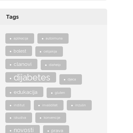
Tags
aplikacija
autoimuna
bolest
celijakija
clanovi
diahelp
dijabetes
djeca
edukacija
gluten
institut
invaliditet
inzulin
iskustva
konvencije
novosti
prava