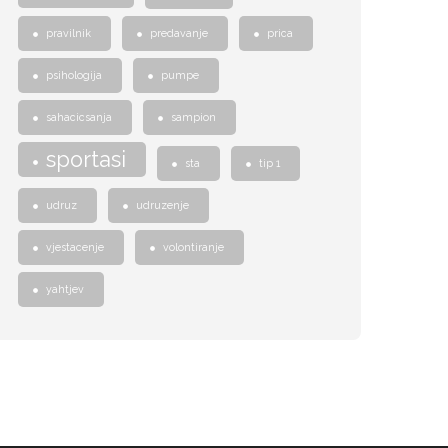
pravilnik
predavanje
prica
psihologija
pumpe
sahacicsanja
sampion
sportasi
sta
tip 1
udruz
udruzenje
vjestacenje
volontiranje
yahtjev