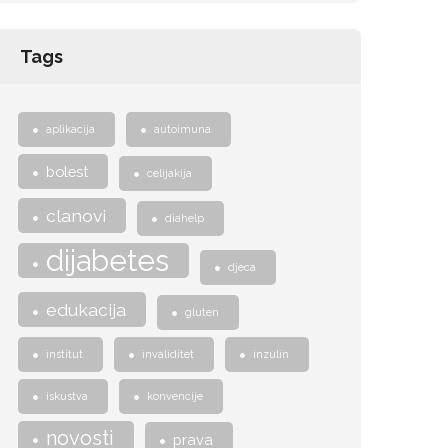
Tags
aplikacija
autoimuna
bolest
celijakija
clanovi
diahelp
dijabetes
djeca
edukacija
gluten
institut
invaliditet
inzulin
iskustva
konvencije
novosti
prava