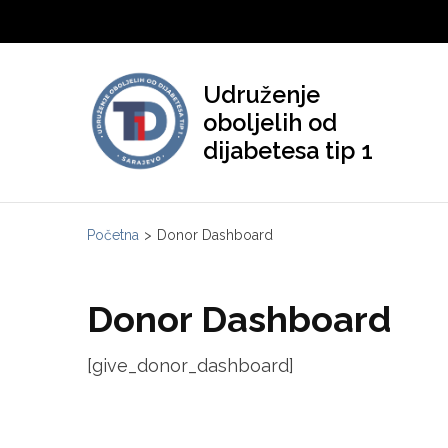
Skip
to
content
Udruženje
(Press
oboljelih od
Enter)
dijabetesa tip 1
Početna
>
Donor Dashboard
Donor Dashboard
[give_donor_dashboard]