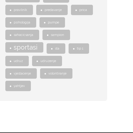
pravilnik
predavanje
prica
psihologija
pumpe
sahacicsanja
sampion
sportasi
sta
tip 1
udruz
udruzenje
vjestacenje
volontiranje
yahtjev