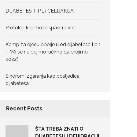
DIJABETES TIP 1 i CELIJAKIJA
Protokol koji može spasiti život
Kamp za djecu oboljelu od dijabetesa tip 1
– “Mi se ne bojimo-učimo da brojimo
2022.”
Sindrom izgaranja kao posljedica
dijabetesa
Recent Posts
ŠTA TREBA ZNATI O
DIJABETESU I DEHIDRACIJI