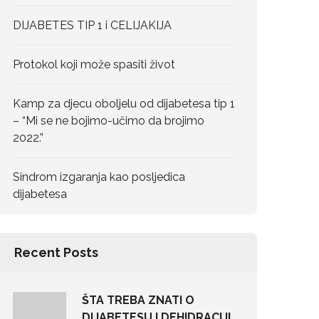
DIJABETES TIP 1 i CELIJAKIJA
Protokol koji može spasiti život
Kamp za djecu oboljelu od dijabetesa tip 1
– “Mi se ne bojimo-učimo da brojimo
2022.”
Sindrom izgaranja kao posljedica
dijabetesa
Recent Posts
ŠTA TREBA ZNATI O
DIJABETESU I DEHIDRACIJI