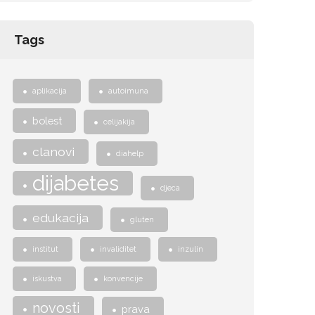
Tags
aplikacija
autoimuna
bolest
celijakija
clanovi
diahelp
dijabetes
djeca
edukacija
gluten
institut
invaliditet
inzulin
iskustva
konvencije
novosti
prava