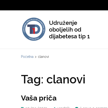
Skip
to
content
Udruženje
(Press
oboljelih od
Enter)
dijabetesa tip 1
Početna
>
clanovi
Tag:
clanovi
Vaša priča