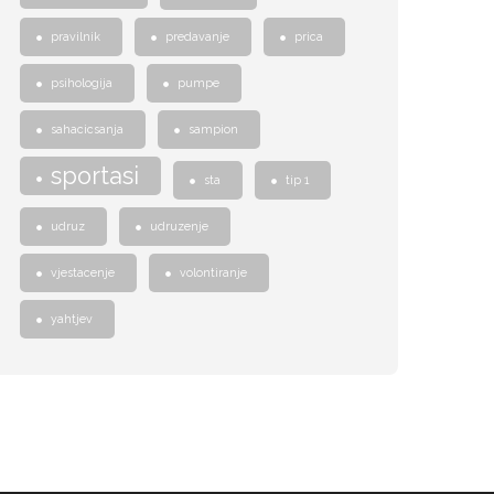
pravilnik
predavanje
prica
psihologija
pumpe
sahacicsanja
sampion
sportasi
sta
tip 1
udruz
udruzenje
vjestacenje
volontiranje
yahtjev