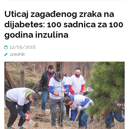
Uticaj zagađenog zraka na
dijabetes: 100 sadnica za 100
godina inzulina
12/05/2016
urednik