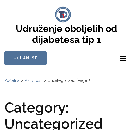
Skip
to
content
Udruženje oboljelih od
(Press
Enter)
dijabetesa tip 1
UČLANI SE
Početna
>
Aktivnosti
>
Uncategorized
(Page 2)
Category:
Uncategorized