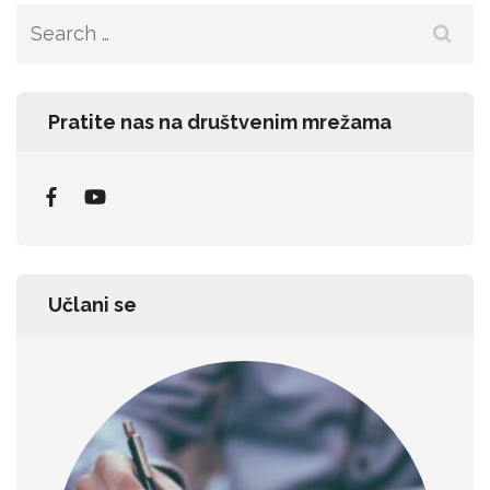
Search
for:
Pratite nas na društvenim mrežama
Učlani se