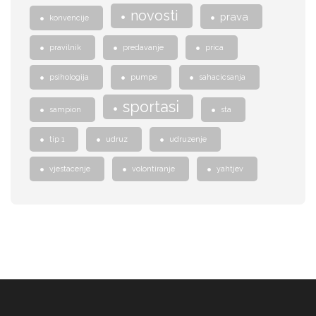
novosti
prava
konvencije
pravilnik
predavanje
prica
psihologija
pumpe
sahacicsanja
sportasi
sampion
sta
tip 1
udruz
udruzenje
vjestacenje
volontiranje
yahtjev