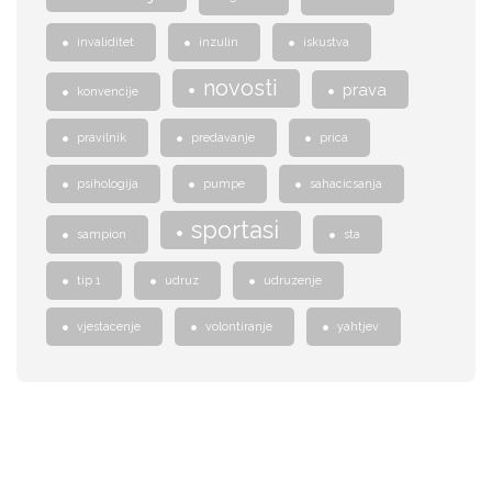
invaliditet
inzulin
iskustva
novosti
prava
konvencije
pravilnik
predavanje
prica
psihologija
pumpe
sahacicsanja
sportasi
sampion
sta
tip 1
udruz
udruzenje
vjestacenje
volontiranje
yahtjev