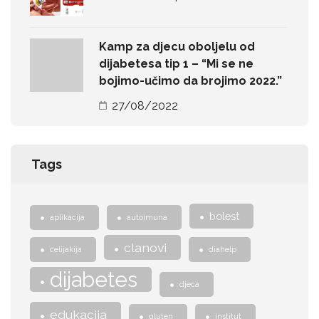
Kamp za djecu oboljelu od
dijabetesa tip 1 – “Mi se ne
bojimo-učimo da brojimo 2022.”
27/08/2022
Tags
bolest
aplikacija
autoimuna
clanovi
celijakija
diahelp
dijabetes
djeca
edukacija
gluten
institut