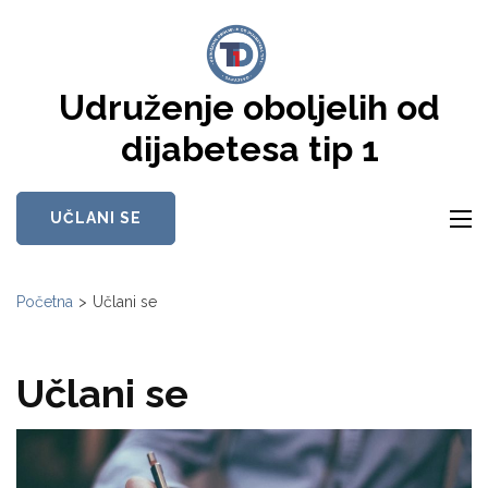
Skip
to
content
Udruženje oboljelih od
(Press
Enter)
dijabetesa tip 1
UČLANI SE
Početna
>
Učlani se
Učlani se