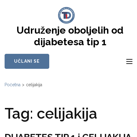
Skip
to
content
Udruženje oboljelih od
(Press
Enter)
dijabetesa tip 1
UČLANI SE
Početna
>
celijakija
Tag:
celijakija