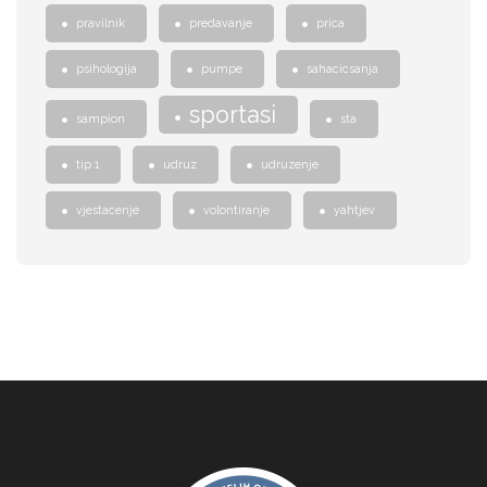
pravilnik
predavanje
prica
psihologija
pumpe
sahacicsanja
sportasi
sampion
sta
tip 1
udruz
udruzenje
vjestacenje
volontiranje
yahtjev