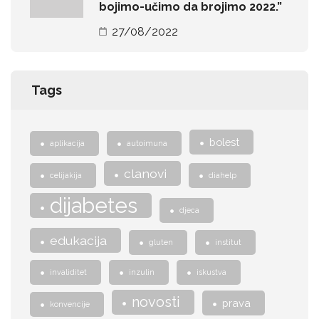
bojimo-učimo da brojimo 2022.”
27/08/2022
Tags
bolest
aplikacija
autoimuna
clanovi
celijakija
diahelp
dijabetes
djeca
edukacija
gluten
institut
invaliditet
inzulin
iskustva
novosti
prava
konvencije