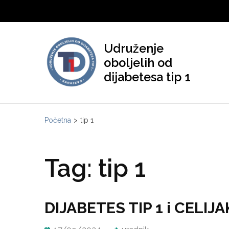
Skip
to
content
Udruženje
(Press
oboljelih od
Enter)
dijabetesa tip 1
Početna
>
tip 1
Tag:
tip 1
DIJABETES TIP 1 i CELIJA