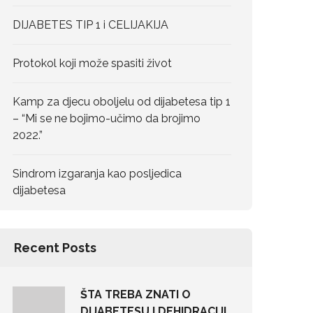
DIJABETES TIP 1 i CELIJAKIJA
Protokol koji može spasiti život
Kamp za djecu oboljelu od dijabetesa tip 1
– “Mi se ne bojimo-učimo da brojimo
2022.”
Sindrom izgaranja kao posljedica
dijabetesa
Recent Posts
ŠTA TREBA ZNATI O
DIJABETESU I DEHIDRACIJI