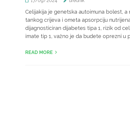
17/09/2024
urednik
Celijakija je genetska autoimuna bolest, a 
tankog crijeva i ometa apsorpciju nutrijen
dijagnosticiran dijabetes tipa 1, rizik od c
imate tip 1, važno je da budete oprezni u 
READ MORE