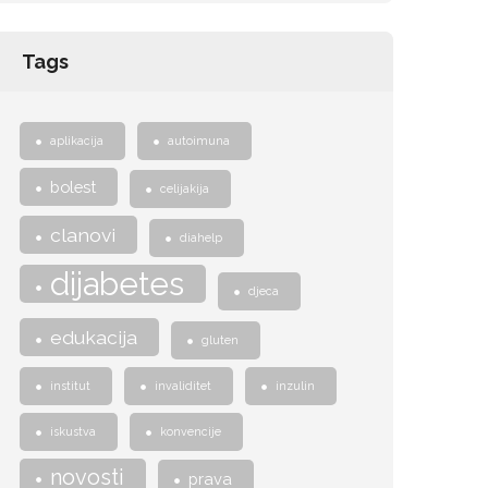
Tags
aplikacija
autoimuna
bolest
celijakija
clanovi
diahelp
dijabetes
djeca
edukacija
gluten
institut
invaliditet
inzulin
iskustva
konvencije
novosti
prava