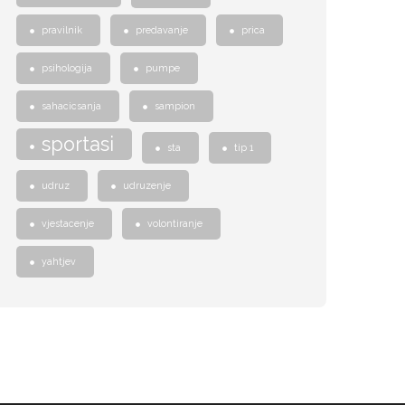
pravilnik
predavanje
prica
psihologija
pumpe
sahacicsanja
sampion
sportasi
sta
tip 1
udruz
udruzenje
vjestacenje
volontiranje
yahtjev