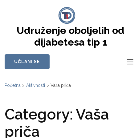
Skip
to
content
Udruženje oboljelih od
(Press
Enter)
dijabetesa tip 1
UČLANI SE
Početna
>
Aktivnosti
>
Vaša priča
Category:
Vaša
priča