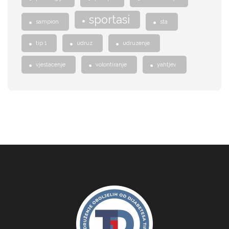
sportasi
sampion
sta
tip 1
udruz
udruzenje
vjestacenje
volontiranje
yahtjev