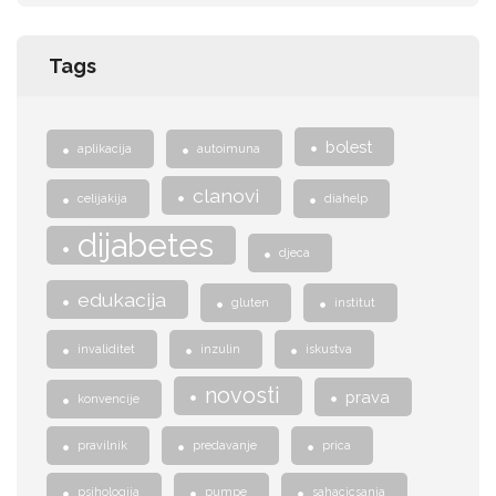
Tags
bolest
aplikacija
autoimuna
clanovi
celijakija
diahelp
dijabetes
djeca
edukacija
gluten
institut
invaliditet
inzulin
iskustva
novosti
prava
konvencije
pravilnik
predavanje
prica
psihologija
pumpe
sahacicsanja