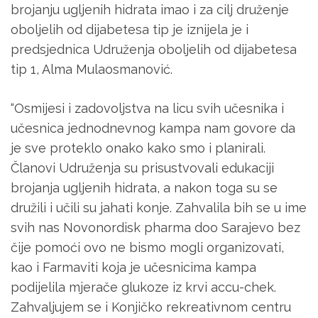
brojanju ugljenih hidrata imao i za cilj druženje
oboljelih od dijabetesa tip je iznijela je i
predsjednica Udruženja oboljelih od dijabetesa
tip 1, Alma Mulaosmanović.
“Osmijesi i zadovoljstva na licu svih učesnika i
učesnica jednodnevnog kampa nam govore da
je sve proteklo onako kako smo i planirali.
Članovi Udruženja su prisustvovali edukaciji
brojanja ugljenih hidrata, a nakon toga su se
družili i učili su jahati konje. Zahvalila bih se u ime
svih nas Novonordisk pharma doo Sarajevo bez
čije pomoći ovo ne bismo mogli organizovati,
kao i Farmaviti koja je učesnicima kampa
podijelila mjerače glukoze iz krvi accu-chek.
Zahvaljujem se i Konjičko rekreativnom centru