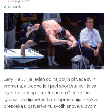
26/09/2021
urednik
Gary Hall Jr. je jedan od najboljih plivača svih
vremena, a ujedno je i prvi sportista koji je sa
dijabetesom tip 1 nastupao na Olimpijskim
igrama. Da dijabetes tip 1 zapravo nije nikakva
prepreka u ostvarivanju svojih snova, u ovom