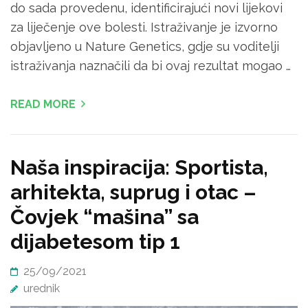
do sada provedenu, identificirajući novi lijekovi
za liječenje ove bolesti. Istraživanje je izvorno
objavljeno u Nature Genetics, gdje su voditelji
istraživanja naznačili da bi ovaj rezultat mogao …
READ MORE
Naša inspiracija: Sportista,
arhitekta, suprug i otac –
Čovjek “mašina” sa
dijabetesom tip 1
25/09/2021
urednik