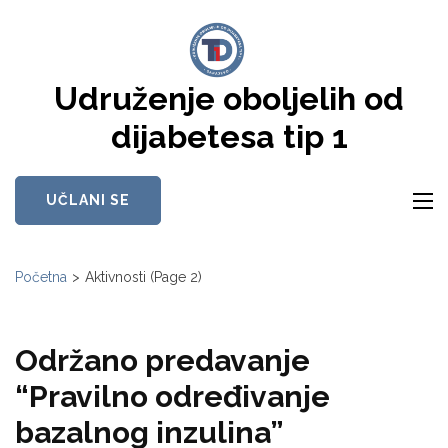
Skip
to
content
Udruženje oboljelih od
(Press
Enter)
dijabetesa tip 1
UČLANI SE
Početna
>
Aktivnosti
(Page 2)
Aktivnosti
Održano predavanje
“Pravilno određivanje
bazalnog inzulina”