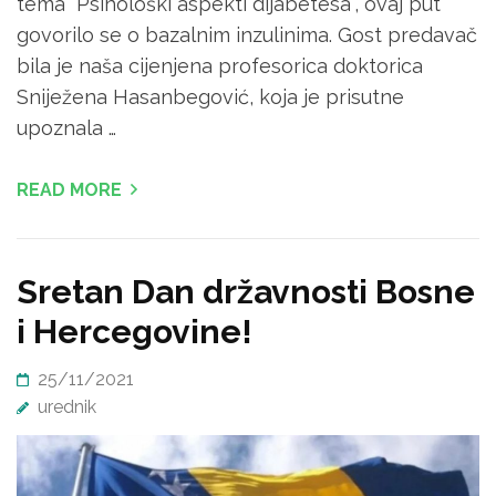
tema “Psihološki aspekti dijabetesa”, ovaj put
govorilo se o bazalnim inzulinima. Gost predavač
bila je naša cijenjena profesorica doktorica
Sniježena Hasanbegović, koja je prisutne
upoznala …
READ MORE
Sretan Dan državnosti Bosne
i Hercegovine!
25/11/2021
urednik