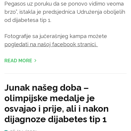
Pegasos uz poruku da se ponovo vidimo veoma
brzo”, istakla je predsjednica Udruženja oboljelih
od dijabetesa tip 1.
Fotografije sa jučerašnjeg kampa možete
pogledati na našoj facebook stranici.
READ MORE
Junak našeg doba –
olimpijske medalje je
osvajao i prije, ali i nakon
dijagnoze dijabetes tip 1