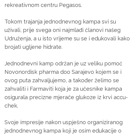
rekreativnom centru Pegasos.
Tokom trajanja jednodnevnog kampa svi su
uživali, prije svega oni najmlađi članovi našeg
Udruženja, a u isto vrijeme su se i edukovali kako
brojati ugljene hidrate.
Jednodnevni kamp održan je uz veliku pomoć
Novonordisk pharma doo Sarajevo kojem se i
ovog puta zahvaljujemo, a također želimo se
zahvaliti i Farmaviti koja je za učesnike kampa
osigurala precizne mjerače glukoze iz krvi accu-
chek.
Svoje impresije nakon uspješno organiziranog
jednodnevnog kampa koji je osim edukacije o