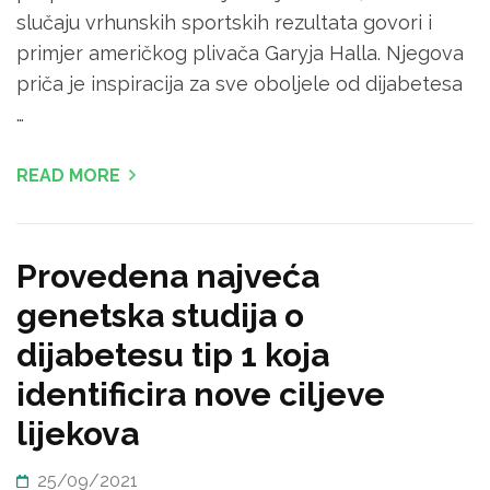
slučaju vrhunskih sportskih rezultata govori i
primjer američkog plivača Garyja Halla. Njegova
priča je inspiracija za sve oboljele od dijabetesa
…
READ MORE
Provedena najveća
genetska studija o
dijabetesu tip 1 koja
identificira nove ciljeve
lijekova
25/09/2021