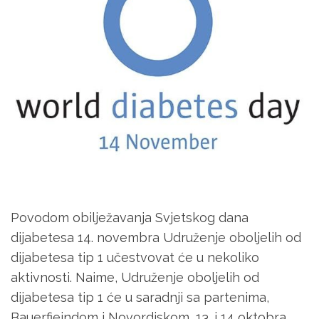
Povodom obilježavanja Svjetskog dana
dijabetesa 14. novembra Udruženje oboljelih od
dijabetesa tip 1 učestvovat će u nekoliko
aktivnosti. Naime, Udruženje oboljelih od
dijabetesa tip 1 će u saradnji sa partenima,
Bauerfieindom i Novordiskom, 13. i 14 oktobra