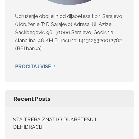
Udruženje oboljelih od dijabetesa tip 1 Sarajevo
(Udruženje T1D Sarajevo) Adresa: Ul. Azize
Šaćirbegović 96, 71000 Sarajevo, Godišnja
članarina: 48 KM Br. računa: 1413125320012782
(BBI banka)
PROČITAJ VIŠE
Recent Posts
ŠTA TREBA ZNATI O DIJABETESU I
DEHIDRACIJI