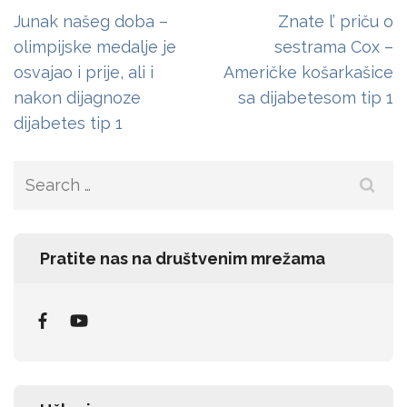
Post
Junak našeg doba –
Znate l’ priču o
navigation
olimpijske medalje je
sestrama Cox –
osvajao i prije, ali i
Američke košarkašice
nakon dijagnoze
sa dijabetesom tip 1
dijabetes tip 1
Search
for:
Pratite nas na društvenim mrežama