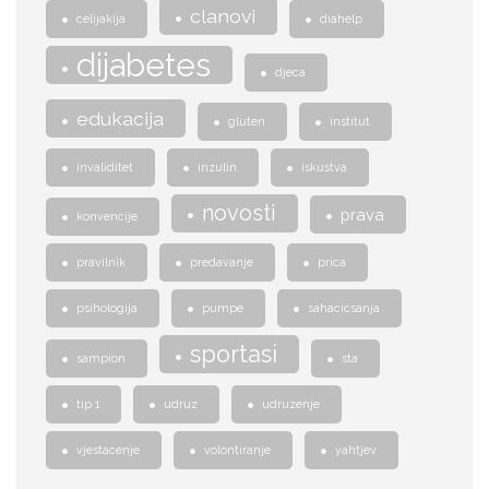
clanovi
celijakija
diahelp
dijabetes
djeca
edukacija
gluten
institut
invaliditet
inzulin
iskustva
novosti
prava
konvencije
pravilnik
predavanje
prica
psihologija
pumpe
sahacicsanja
sportasi
sampion
sta
tip 1
udruz
udruzenje
vjestacenje
volontiranje
yahtjev