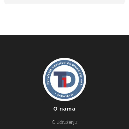
O nama
O udruženju