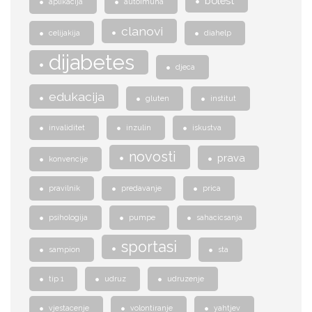
bolest
aplikacija
autoimuna
clanovi
celijakija
diahelp
dijabetes
djeca
edukacija
gluten
institut
invaliditet
inzulin
iskustva
novosti
prava
konvencije
pravilnik
predavanje
prica
psihologija
pumpe
sahacicsanja
sportasi
sampion
sta
tip 1
udruz
udruzenje
vjestacenje
volontiranje
yahtjev