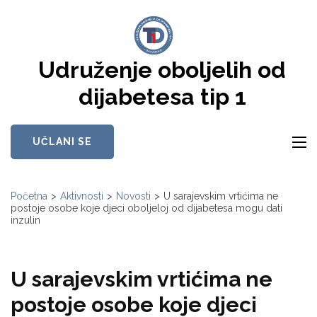
Skip
to
content
Udruženje oboljelih od
(Press
Enter)
dijabetesa tip 1
UČLANI SE
Početna
>
Aktivnosti
>
Novosti
>
U sarajevskim vrtićima ne
postoje osobe koje djeci oboljeloj od dijabetesa mogu dati
inzulin
U sarajevskim vrtićima ne
postoje osobe koje djeci