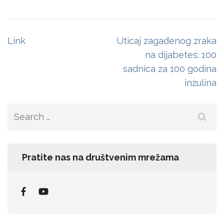
Post
Link
Uticaj zagađenog zraka
navigation
na dijabetes: 100
sadnica za 100 godina
inzulina
Search
for:
Pratite nas na društvenim mrežama