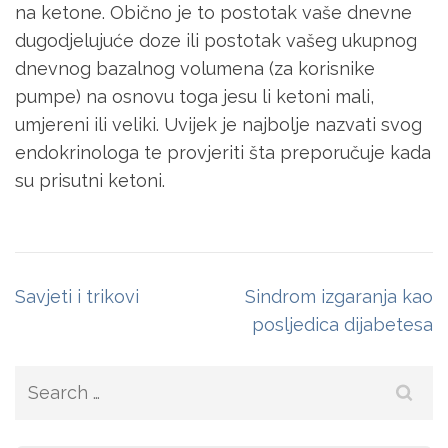
na ketone. Obično je to postotak vaše dnevne
dugodjelujuće doze ili postotak vašeg ukupnog
dnevnog bazalnog volumena (za korisnike
pumpe) na osnovu toga jesu li ketoni mali,
umjereni ili veliki. Uvijek je najbolje nazvati svog
endokrinologa te provjeriti šta preporučuje kada
su prisutni ketoni.
Post
Savjeti i trikovi
Sindrom izgaranja kao
navigation
posljedica dijabetesa
Search
for: