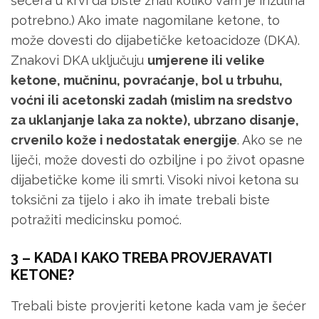
šećera u krvi da biste znali koliko vam je inzulina
potrebno.) Ako imate nagomilane ketone, to
može dovesti do dijabetičke ketoacidoze (DKA).
Znakovi DKA uključuju
umjerene ili velike
ketone, mučninu, povraćanje, bol u trbuhu,
voćni ili acetonski zadah (mislim na sredstvo
za uklanjanje laka za nokte), ubrzano disanje,
crvenilo kože i nedostatak energije
. Ako se ne
liječi, može dovesti do ozbiljne i po život opasne
dijabetičke kome ili smrti. Visoki nivoi ketona su
toksični za tijelo i ako ih imate trebali biste
potražiti medicinsku pomoć.
3 – KADA I KAKO TREBA PROVJERAVATI
KETONE?
Trebali biste provjeriti ketone kada vam je šećer