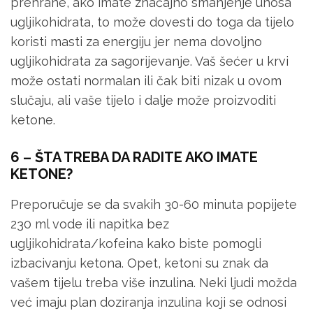
prehrane, ako imate značajno smanjenje unosa
ugljikohidrata, to može dovesti do toga da tijelo
koristi masti za energiju jer nema dovoljno
ugljikohidrata za sagorijevanje. Vaš šećer u krvi
može ostati normalan ili čak biti nizak u ovom
slučaju, ali vaše tijelo i dalje može proizvoditi
ketone.
6 – ŠTA TREBA DA RADITE AKO IMATE
KETONE?
Preporučuje se da svakih 30-60 minuta popijete
230 ml vode ili napitka bez
ugljikohidrata/kofeina kako biste pomogli
izbacivanju ketona. Opet, ketoni su znak da
vašem tijelu treba više inzulina. Neki ljudi možda
već imaju plan doziranja inzulina koji se odnosi