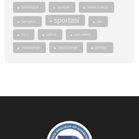
psihologija
pumpe
sahacicsanja
sportasi
sampion
sta
tip 1
udruz
udruzenje
vjestacenje
volontiranje
yahtjev