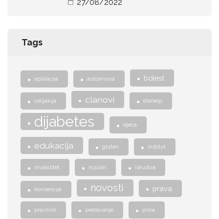
27/08/2022
Tags
bolest
aplikacija
autoimuna
clanovi
celijakija
diahelp
dijabetes
djeca
edukacija
gluten
institut
invaliditet
inzulin
iskustva
novosti
prava
konvencije
pravilnik
predavanje
prica