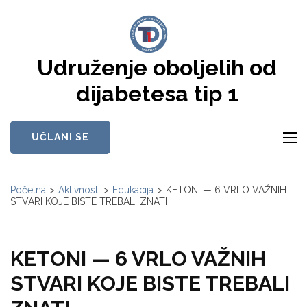
Skip
to
content
Udruženje oboljelih od
(Press
Enter)
dijabetesa tip 1
UČLANI SE
Početna
>
Aktivnosti
>
Edukacija
>
KETONI — 6 VRLO VAŽNIH
STVARI KOJE BISTE TREBALI ZNATI
KETONI — 6 VRLO VAŽNIH
STVARI KOJE BISTE TREBALI