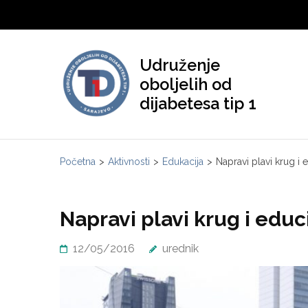
Skip
to
content
Udruženje
(Press
oboljelih od
Enter)
dijabetesa tip 1
Početna
>
Aktivnosti
>
Edukacija
>
Napravi plavi krug i 
Napravi plavi krug i educ
12/05/2016
urednik