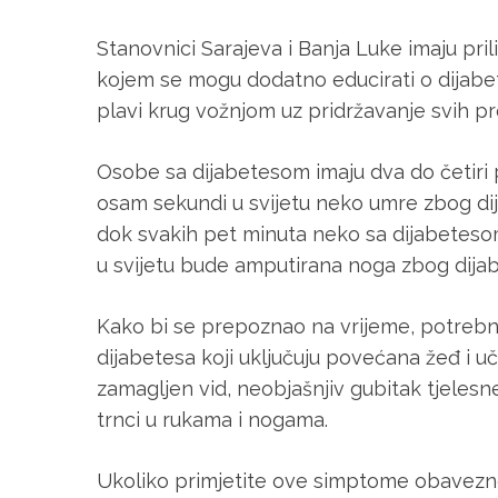
Stanovnici Sarajeva i Banja Luke imaju pril
kojem se mogu dodatno educirati o dijabet
plavi krug vožnjom uz pridržavanje svih pr
Osobe sa dijabetesom imaju dva do četiri pu
osam sekundi u svijetu neko umre zbog dij
dok svakih pet minuta neko sa dijabeteso
u svijetu bude amputirana noga zbog dijab
Kako bi se prepoznao na vrijeme, potrebn
dijabetesa koji uključuju povećana žeđ i 
zamagljen vid, neobjašnjiv gubitak tjelesn
trnci u rukama i nogama.
Ukoliko primjetite ove simptome obavezno