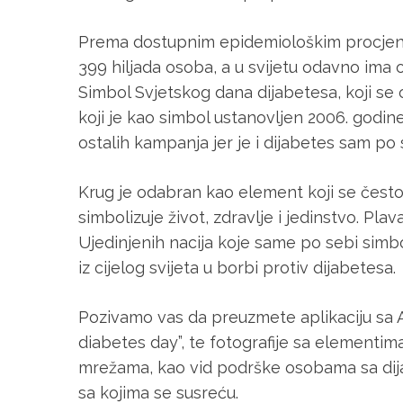
Prema dostupnim epidemiološkim procjena
399 hiljada osoba, a u svijetu odavno ima 
Simbol Svjetskog dana dijabetesa, koji se 
koji je kao simbol ustanovljen 2006. godine
ostalih kampanja jer je i dijabetes sam po s
Krug je odabran kao element koji se često p
simbolizuje život, zdravlje i jedinstvo. Pla
Ujedinjenih nacija koje same po sebi simbol
iz cijelog svijeta u borbi protiv dijabetesa.
Pozivamo vas da preuzmete aplikaciju sa 
diabetes day”, te fotografije sa elementim
mrežama, kao vid podrške osobama sa dija
sa kojima se susreću.