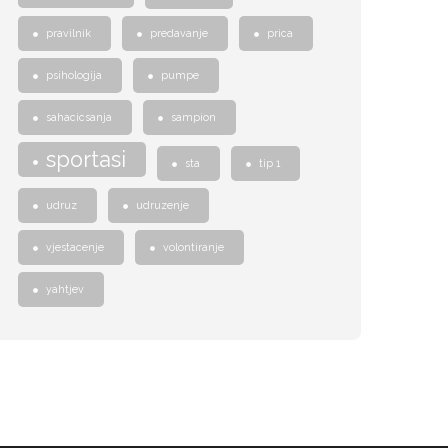
pravilnik
predavanje
prica
psihologija
pumpe
sahacicsanja
sampion
sportasi
sta
tip 1
udruz
udruzenje
vjestacenje
volontiranje
yahtjev