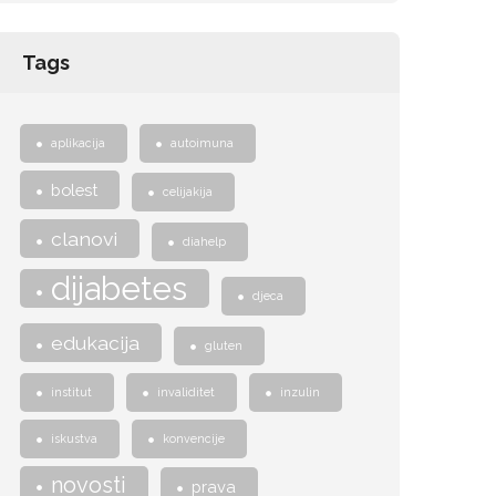
Tags
aplikacija
autoimuna
bolest
celijakija
clanovi
diahelp
dijabetes
djeca
edukacija
gluten
institut
invaliditet
inzulin
iskustva
konvencije
novosti
prava