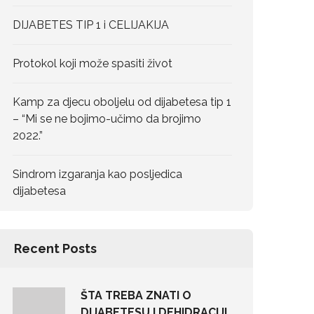
DIJABETES TIP 1 i CELIJAKIJA
Protokol koji može spasiti život
Kamp za djecu oboljelu od dijabetesa tip 1
– “Mi se ne bojimo-učimo da brojimo
2022.”
Sindrom izgaranja kao posljedica
dijabetesa
Recent Posts
ŠTA TREBA ZNATI O
DIJABETESU I DEHIDRACIJI