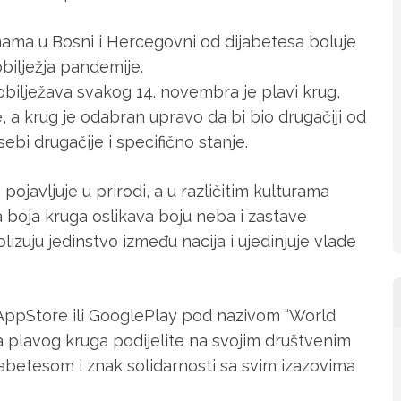
ma u Bosni i Hercegovni od dijabetesa boluje
obilježja pandemije.
obilježava svakog 14. novembra je plavi krug,
, a krug je odabran upravo da bi bio drugačiji od
ebi drugačije i specifično stanje.
ojavljuje u prirodi, a u različitim kulturama
va boja kruga oslikava boju neba i zastave
izuju jedinstvo između nacija i ujedinjuje vlade
AppStore ili GooglePlay pod nazivom “World
a plavog kruga podijelite na svojim društvenim
betesom i znak solidarnosti sa svim izazovima