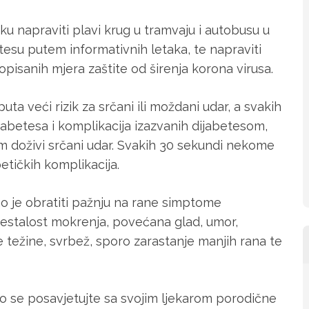
iku napraviti plavi krug u tramvaju i autobusu u
esu putem informativnih letaka, te napraviti
opisanih mjera zaštite od širenja korona virusa.
ta veći rizik za srčani ili moždani udar, a svakih
abetesa i komplikacija izazvanih dijabetesom,
m doživi srčani udar. Svakih 30 sekundi nekome
etičkih komplikacija.
o je obratiti pažnju na rane simptome
učestalost mokrenja, povećana glad, umor,
e težine, svrbež, sporo zarastanje manjih rana te
 se posavjetujte sa svojim ljekarom porodične